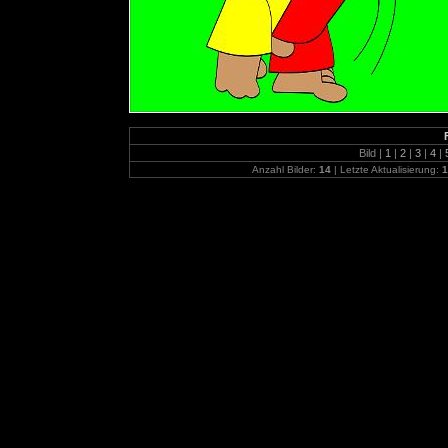
Bild |
1
|
2
|
3
|
4
|
Anzahl Bilder:
14
| Letzte Aktualisierung:
1