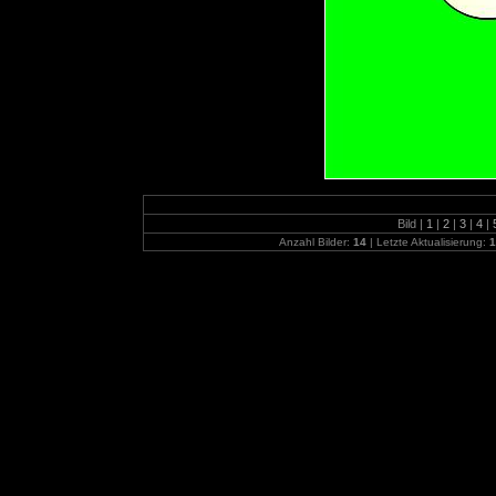
Bild |
1
|
2
|
3
|
4
|
Anzahl Bilder:
14
| Letzte Aktualisierung:
1