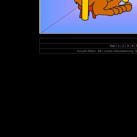
Bild |
1
|
2
|
3
|
4
|
Anzahl Bilder:
14
| Letzte Aktualisierung:
1