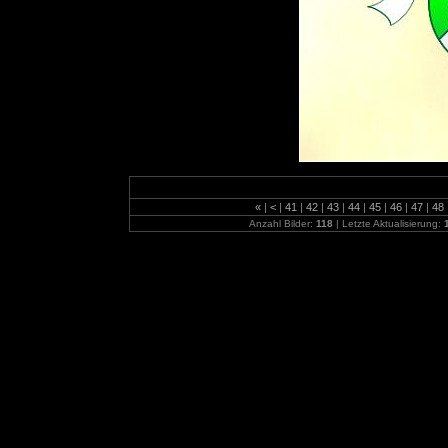
«
|
<
|
41
|
42
|
43
|
44
|
45
|
46
|
47
|
48
Anzahl Bilder:
118
| Letzte Aktualisierung: