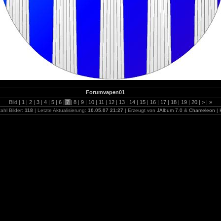
Forumvapen01
Bild |
1
|
2
|
3
|
4
|
5
|
6
|
7
|
8
|
9
|
10
|
11
|
12
|
13
|
14
|
15
|
16
|
17
|
18
|
19
|
20
|
>
|
»
ahl Bilder:
118
| Letzte Aktualisierung:
10.05.07 21:27
| Erzeugt von
JAlbum 7.0
&
Chameleon
|