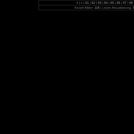
«
|
<
|
61
|
62
|
63
|
64
|
65
|
66
|
67
|
68
Anzahl Bilder:
118
| Letzte Aktualisierung: