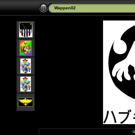
Wappen02
G