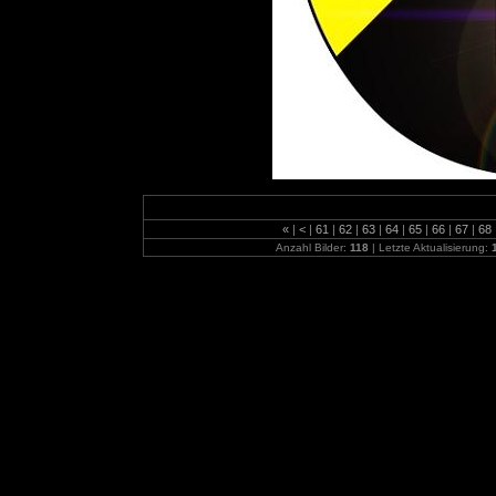
«
|
<
|
61
|
62
|
63
|
64
|
65
|
66
|
67
|
68
Anzahl Bilder:
118
| Letzte Aktualisierung: