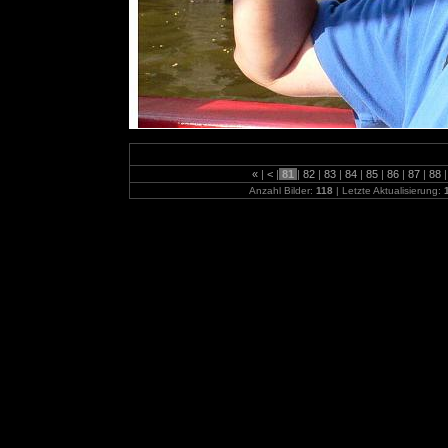
«
|
<
|
81
|
82
|
83
|
84
|
85
|
86
|
87
|
88
|
Anzahl Bilder:
118
| Letzte Aktualisierung: