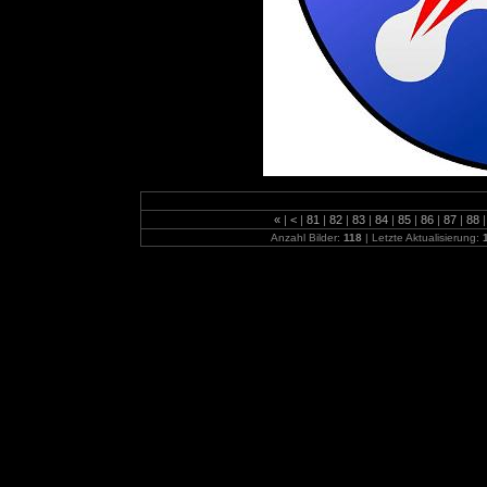
«
|
<
|
81
|
82
|
83
|
84
|
85
|
86
|
87
|
88
|
Anzahl Bilder:
118
| Letzte Aktualisierung: