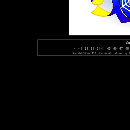
Var
«
|
<
|
41
|
42
|
43
|
44
|
45
|
46
|
47
|
48
Anzahl Bilder:
118
| Letzte Aktualisierung: