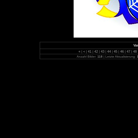
Var
«
|
<
|
41
|
42
|
43
|
44
|
45
|
46
|
47
|
48
Anzahl Bilder:
118
| Letzte Aktualisierung: