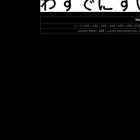
Wa
«
|
<
|
101
|
102
|
103
|
104
|
105
|
106
|
10
Anzahl Bilder:
118
| Letzte Aktualisierung: