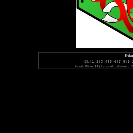
Keku
Bild |
1
|
2
|
3
|
4
|
5
|
6
|
7
|
8
|
9
|
Anzahl Bilder:
28
| Letzte Aktualisierung:
2