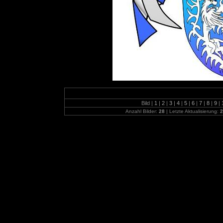
Bild |
1
|
2
|
3
|
4
|
5
|
6
|
7
|
8
|
9
|
Anzahl Bilder:
28
| Letzte Aktualisierung:
2