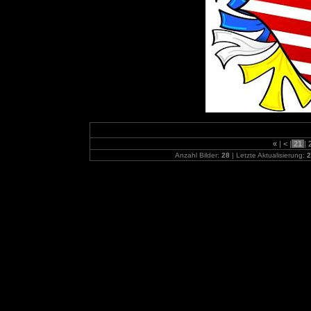
«
|
<
|
21
|
Anzahl Bilder:
28
| Letzte Aktualisierung:
2