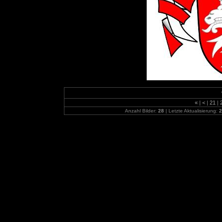
«
|
<
|
21
|
Anzahl Bilder:
28
| Letzte Aktualisierung:
2