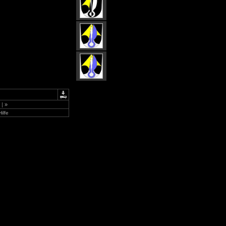
>
|
»
Hilfe