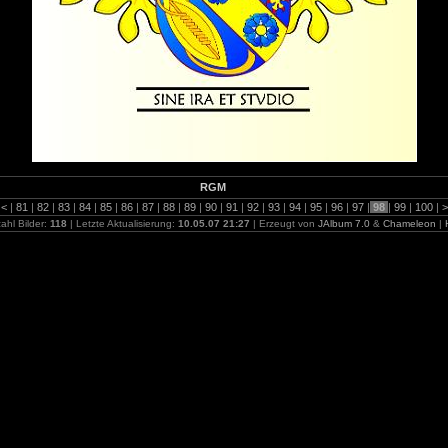
RGM
<
|
81
|
82
|
83
|
84
|
85
|
86
|
87
|
88
|
89
|
90
|
91
|
92
|
93
|
94
|
95
|
96
|
97
|
98
|
99
|
100
|
ahl Bilder:
118
| Letzte Aktualisierung:
10.05.07 21:27
| Erzeugt von
JAlbum 7.0
&
Chameleon
|