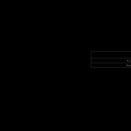
«
|
Anz